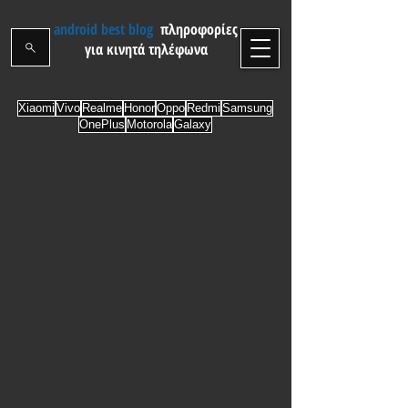
android best blog
πληροφορίες
για κινητά τηλέφωνα
Xiaomi
Vivo
Realme
Honor
Oppo
Redmi
Samsung
OnePlus
Motorola
Galaxy