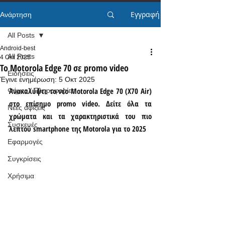
Εγγραφή
Ανάρτηση
All Posts
Android-best
All Posts
4 Οκτ 2025
Το Motorola Edge 70 σε promo video
Ειδήσεις
Έγινε ενημέρωση:
5 Οκτ 2025
Ανακαλύψτε το νέο Motorola Edge 70 (X70 Air) 
Φήμες / Πληροφορίες
στο επίσημο promo video. Δείτε όλα τα 
Νέες αφίξεις
χρώματα και τα χαρακτηριστικά του πιο 
Συσκευές
λεπτού smartphone της Motorola για το 2025
Εφαρμογές
Συγκρίσεις
Χρήσιμα