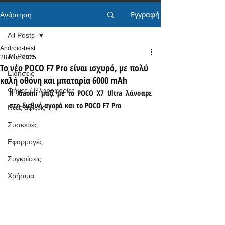
Εγγραφή
Ανάρτηση
All Posts
Android-best
All Posts
28 Μαρ 2025
Το νέο POCO F7 Pro είναι ισχυρό, με πολύ
Ειδήσεις
καλή οθόνη και μπαταρία 6000 mAh
Φήμες / Πληροφορίες
Η Xiaomi μαζί με το POCO X7 Ultra λάνσαρε 
στη διεθνή αγορά και το POCO F7 Pro
Νέες αφίξεις
Συσκευές
Εφαρμογές
Συγκρίσεις
Χρήσιμα