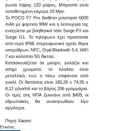
γωνία λήψης 120 μοίρες. Μπροστά είναι 
τοποθετημένη κάμερα 20 Mpx.
Το POCO F7 Pro διαθέτει μπαταρία 6000 
mAh με φόρτιση 90W και η λειτουργία της 
ενισχύεται με βοηθητικά τσιπ Surge P3 και 
Surge G1. Το τηλέφωνο έχει προστασία 
από νερό IP68, στερεοφωνικά ηχεία, θύρα 
υπερύθρων, NFC, Dual Bluetooth 5.4, WiFi 
7 και καλύπτει 5G δίκτυα.
Κατασκευάζεται σε μαύρο, γαλάζιο και 
ασημί χρώματα, το πλαίσιο είναι 
μεταλλικό, ενώ η πίσω επιφάνεια από 
γυαλί. Οι διστάσεις είναι 160,26 х 74,95 х 
8,12 χιλιοστά και το βάρος 206 γραμμάρια. 
Οι τιμές στις ΗΠΑ ξεκινάνε από $499, οι 
εθρωπαϊκές θα ανακηνωθούν λίγο 
αργότερα.
Πηγή: Xiaomi
Ετικέτες: