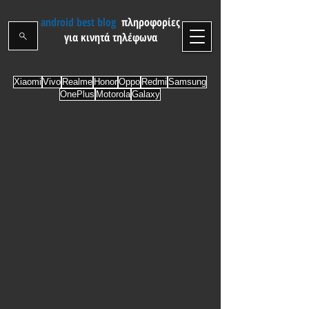
android best blog
πληροφορίες
για κινητά τηλέφωνα
Xiaomi
Vivo
Realme
Honor
Oppo
Redmi
Samsung
OnePlus
Motorola
Galaxy