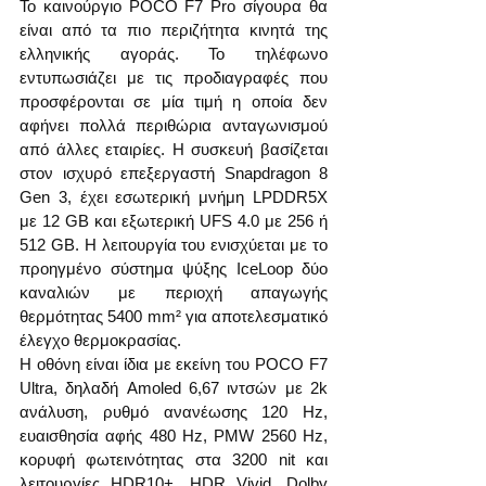
Το καινούργιο POCO F7 Pro σίγουρα θα 
είναι από τα πιο περιζήτητα κινητά της 
ελληνικής αγοράς. Το τηλέφωνο 
εντυπωσιάζει με τις προδιαγραφές που 
προσφέρονται σε μία τιμή η οποία δεν 
αφήνει πολλά περιθώρια ανταγωνισμού 
από άλλες εταιρίες. Η συσκευή βασίζεται 
στον ισχυρό επεξεργαστή Snapdragon 8 
Gen 3, έχει εσωτερική μνήμη LPDDR5X 
με 12 GB και εξωτερική UFS 4.0 με 256 ή 
512 GB. Η λειτουργία του ενισχύεται με το 
προηγμένο σύστημα ψύξης IceLoop δύο 
καναλιών με περιοχή απαγωγής 
θερμότητας 5400 mm² για αποτελεσματικό 
έλεγχο θερμοκρασίας.
Η οθόνη είναι ίδια με εκείνη του POCO F7 
Ultra, δηλαδή Amoled 6,67 ιντσών με 2k 
ανάλυση, ρυθμό ανανέωσης 120 Hz, 
ευαισθησία αφής 480 Hz, PMW 2560 Hz, 
κορυφή φωτεινότητας στα 3200 nit και 
λειτουργίες HDR10+, HDR Vivid, Dolby 