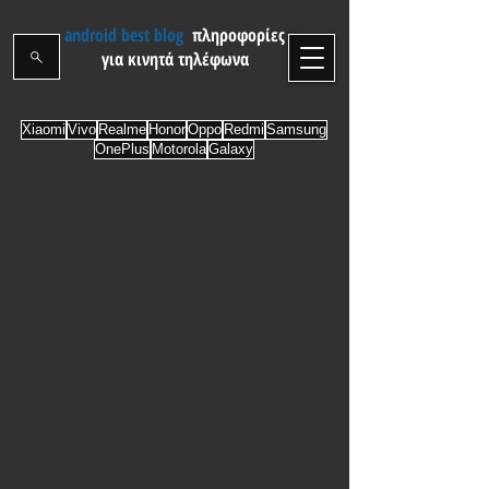
android best blog
πληροφορίες
για κινητά τηλέφωνα
Xiaomi
Vivo
Realme
Honor
Oppo
Redmi
Samsung
OnePlus
Motorola
Galaxy