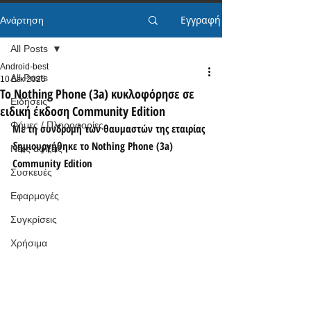
Εγγραφή
Ανάρτηση
All Posts
Android-best
All Posts
10 Δεκ 2025
Το Nothing Phone (3a) κυκλοφόρησε σε
Ειδήσεις
ειδική έκδοση Community Edition
Φήμες / Πληροφορίες
Με τη συνδρομή των θαυμαστών της εταιρίας 
δημιουργήθηκε το Nothing Phone (3a) 
Νέες αφίξεις
Community Edition
Συσκευές
Εφαρμογές
Συγκρίσεις
Χρήσιμα