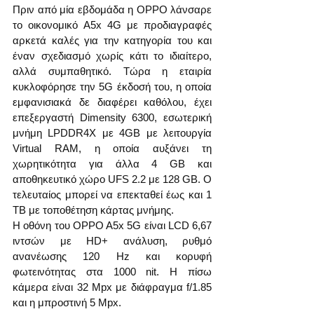
Πριν από μία εβδομάδα η OPPO λάνσαρε 
το οικονομικό A5x 4G με προδιαγραφές 
αρκετά καλές για την κατηγορία του και 
έναν σχεδιασμό χωρίς κάτι το ιδιαίτερο, 
αλλά συμπαθητικό. Τώρα η εταιρία 
κυκλοφόρησε την 5G έκδοσή του, η οποία 
εμφανισιακά δε διαφέρει καθόλου, έχει 
επεξεργαστή Dimensity 6300, εσωτερική 
μνήμη LPDDR4X με 4GB με λειτουργία 
Virtual RAM, η οποία αυξάνει τη 
χωρητικότητα για άλλα 4 GB και 
αποθηκευτικό χώρο UFS 2.2 με 128 GB. Ο 
τελευταίος μπορεί να επεκταθεί έως και 1 
TB με τοποθέτηση κάρτας μνήμης.
Η οθόνη του OPPO A5x 5G είναι LCD 6,67 
ιντσών με HD+ ανάλυση, ρυθμό 
ανανέωσης 120 Hz και κορυφή 
φωτεινότητας στα 1000 nit. Η πίσω 
κάμερα είναι 32 Mpx με διάφραγμα f/1.85 
και η μπροστινή 5 Mpx.