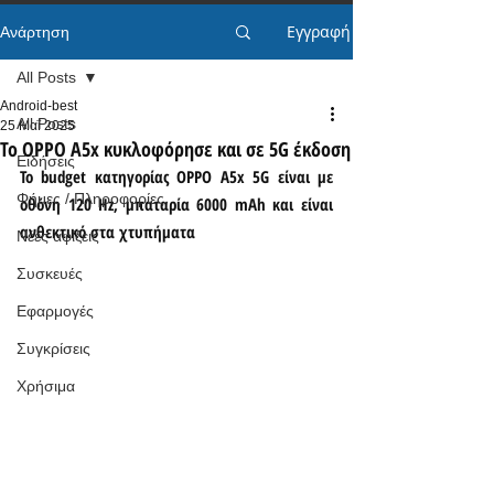
Εγγραφή
Ανάρτηση
All Posts
Android-best
All Posts
25 Μαΐ 2025
Το OPPO A5x κυκλοφόρησε και σε 5G έκδοση
Ειδήσεις
Το budget κατηγορίας OPPO A5x 5G είναι με 
Φήμες / Πληροφορίες
οθόνη 120 Hz, μπαταρία 6000 mAh και είναι 
ανθεκτικό στα χτυπήματα
Νέες αφίξεις
Συσκευές
Εφαρμογές
Συγκρίσεις
Χρήσιμα