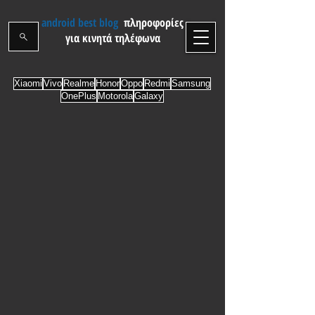
android best blog
πληροφορίες
για κινητά τηλέφωνα
Xiaomi
Vivo
Realme
Honor
Oppo
Redmi
Samsung
OnePlus
Motorola
Galaxy