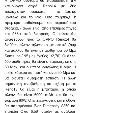
Η OPPO σύντομα θα παρουσιάσει την 
καινούργια σειρά Reno14 με δύο 
τουλάχιστον συσκευές, - το βασικό 
μοντέλο και το Pro. Όσο πλησιάζει η 
πρεμιέρα μαθαίνουμε και περισσότερα 
στοιχεία, - άλλα είναι από επίσημες πηγές 
και άλλα από διαρροές. Οι τελευταίες 
αναφέρουν πως το OPPO Reno14 θα 
διαθέτει πλέον τηλεφακό με οπτικό ζουμ 
και μάλλον θα είναι με αισθητήρα 50 Mpx 
Samsung JN5 με μέγεθος 1/2,76". Οι άλλοι 
δύο αισθητήρες θα είναι ο βασικός, επίσης 
50 Mpx, και ο υπερευρυγώνιος 8 Mpx. Η 
selfie κάμερα και αυτή θα είναι 50 Mpx και 
θα διαθέτει αυτόματη εστίαση. Η άλλη 
σημαντική αναβάθμιση σε σχέση με το 
Reno13 θα είναι η μπαταρία, η οποία 
πλέον θα είναι 6000 mAh και θα έχει 
φόρτιση 80W. Ο επεξεργαστής και η οθόνη 
θα παραμένουν ίδιοι: Dimensity 8350 και 
επίπεδη Oled 6,59 ιντσών με ανάλυση 