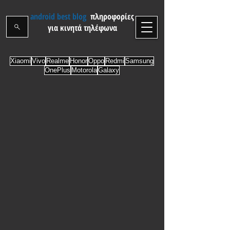
android best blog
πληροφορίες
για κινητά τηλέφωνα
Xiaomi
Vivo
Realme
Honor
Oppo
Redmi
Samsung
OnePlus
Motorola
Galaxy