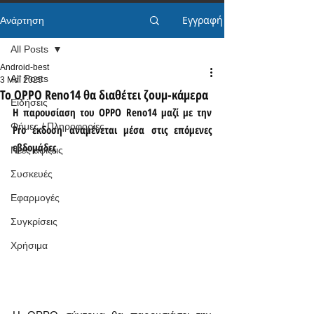
Εγγραφή
Ανάρτηση
All Posts
Android-best
All Posts
3 Μαΐ 2025
Το OPPO Reno14 θα διαθέτει ζουμ-κάμερα
Ειδήσεις
Η παρουσίαση του OPPO Reno14 μαζί με την 
Φήμες / Πληροφορίες
Pro έκδοση αναμένεται μέσα στις επόμενες 
εβδομάδες
Νέες αφίξεις
Συσκευές
Εφαρμογές
Συγκρίσεις
Χρήσιμα