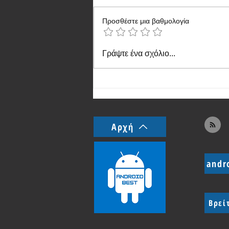
Προσθέστε μια βαθμολογία
Realme 12 5G - το πιο οικονομικό
Γράψτε ένα σχόλιο...
κινητό της καινούργιας σειράς
Αρχή
andr
Βρεί