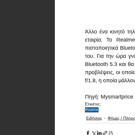
Άλλο ένα κινητό τηλ
εταιρία. Το Realm
πιστοποιητικά Bluet
του. Για την ώρα γν
Bluetooth 5.3 και θ
προβλέψεις, οι οποί
f/1.8, η οποία μάλλο
Πηγή: Mysmartprice
Ετικέτες:
Realme
Ειδήσεις
Φήμες / Πληρ