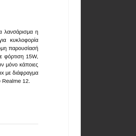
α λανσάρισμα η 
ια κυκλοφορία 
ομη παρουσίασή 
ε φόρτιση 15W, 
ν μόνο κάποιες 
x με διάφραγμα 
ου Realme 12.