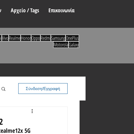
ν
Αρχείο / Tags
Επικοινωνία
i
Vivo
Realme
Honor
Oppo
Redmi
Samsung
OnePlus
Motorola
Galaxy
Σύνδεση/Εγγραφή
2
Realme12x 5G