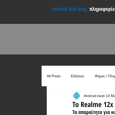
android best blog
πληροφορίες
All Posts
Ειδήσεις
Φήμες / Πλη
Android-best
14 Μ
Συγκρίσεις
Χρήσιμα
Το Realme 12x
Τα απαραίτητα για κ