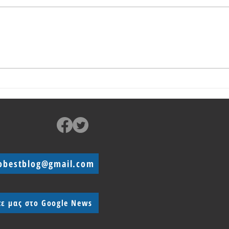
Παρουσίαση του Realme 12+ 5G
Παρου
και 1
προσι
obestblog@gmail.com
τε μας στο Google News