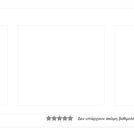
Βαθμολογήθηκε με 0 από 5 αστέρια.
Δεν υπάρχουν ακόμη βαθμολο