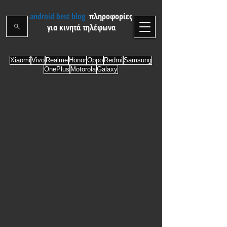
android best blog
πληροφορίες
για κινητά τηλέφωνα
Xiaomi
Vivo
Realme
Honor
Oppo
Redmi
Samsung
OnePlus
Motorola
Galaxy