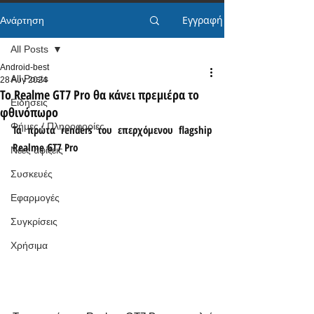
Εγγραφή
Ανάρτηση
All Posts
Android-best
All Posts
28 Αυγ 2024
Το Realme GT7 Pro θα κάνει πρεμιέρα το
Ειδήσεις
φθινόπωρο
Φήμες / Πληροφορίες
Τα πρώτα renders του επερχόμενου flagship 
Realme GT7 Pro
Νέες αφίξεις
Συσκευές
Εφαρμογές
Συγκρίσεις
Χρήσιμα