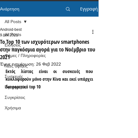
Εγγραφή
Ανάρτηση
All Posts
Android-best
All Posts
9 Δεκ 2021
Το Top 10 των ισχυρότερων smartphones
Ειδήσεις
στην παγκόσμια αγορά για το Νοέμβριο του
Φήμες / Πληροφορίες
2021
Έγινε ενημέρωση:
26 Φεβ 2022
Νέες αφίξεις
Εκτός λίστας είναι οι συσκευές που 
Συσκευές
κυκλοφορούν μόνο στην Κίνα και εκεί υπάρχει 
διαφορετικό top 10
Εφαρμογές
Συγκρίσεις
Χρήσιμα