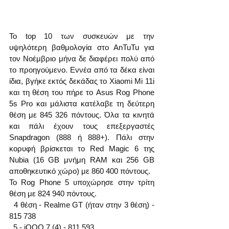
Το top 10 των συσκευών με την 
υψηλότερη βαθμολογία στο AnTuTu για 
τον Νοέμβριο μήνα δε διαφέρει πολύ από 
το προηγούμενο. Εννέα από τα δέκα είναι 
ίδια, βγήκε εκτός δεκάδας το Xiaomi Mi 11i 
και τη θέση του πήρε το Asus Rog Phone 
5s Pro και μάλιστα κατέλαβε τη δεύτερη 
θέση με 845 326 πόντους. Όλα τα κινητά 
και πάλι έχουν τους επεξεργαστές 
Snapdragon (888 ή 888+). Πάλι στην 
κορυφή βρίσκεται το Red Magic 6 της 
Nubia (16 GB μνήμη RAM και 256 GB 
αποθηκευτικό χώρο) με 860 400 πόντους.
Το Rog Phone 5 υποχώρησε στην τρίτη 
θέση με 824 940 πόντους.
  4 θέση - Realme GT (ήταν στην 3 θέση) - 
815 738
  5 - iQOO 7 (4) - 811 593