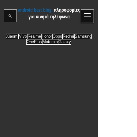
android best blog
πληροφορίες
για κινητά τηλέφωνα
Xiaomi
Vivo
Realme
Honor
Oppo
Redmi
Samsung
OnePlus
Motorola
Galaxy