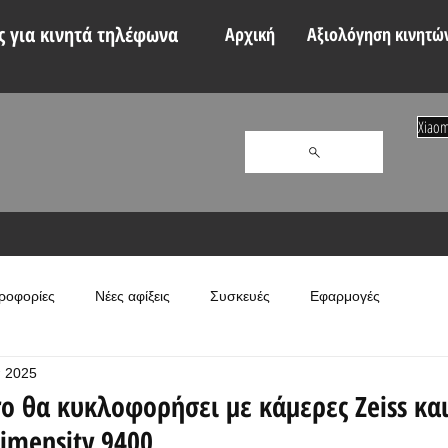
 για κινητά τηλέφωνα
Αρχική
Αξιολόγηση κινητώ
Xiaom
ροφορίες
Νέες αφίξεις
Συσκευές
Εφαρμογές
π 2025
ro θα κυκλοφορήσει με κάμερες Zeiss κα
imensity 9400