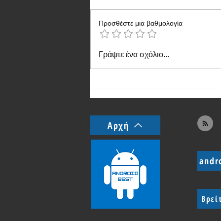
Προσθέστε μια βαθμολογία
Το Vivo X300 θα έχει σημαντικά
Γράψτε ένα σχόλιο...
αναβαθμισμένες κάμερες
Αρχή
andr
Βρεί