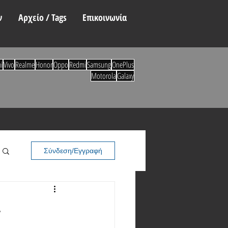
ν
Αρχείο / Tags
Επικοινωνία
i
Vivo
Realme
Honor
Oppo
Redmi
Samsung
OnePlus
Motorola
Galaxy
Σύνδεση/Εγγραφή
ι