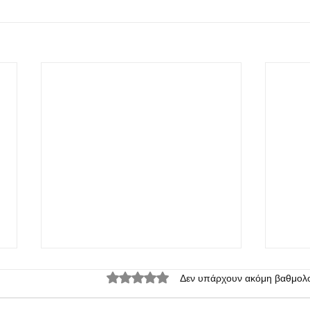
Βαθμολογήθηκε με 0 από 5 αστέρια.
Δεν υπάρχουν ακόμη βαθμολο