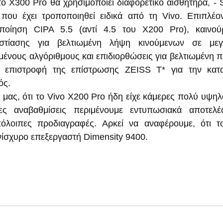
ο X300 Pro θα χρησιμοποιεί διαφορετικό αισθητήρα, - S
 που έχει τροποποιηθεί ειδικά από τη Vivo. Επιπλέο
ποίηση CIPA 5.5 (αντί 4.5 του X200 Pro), καινούρ
στίασης για βελτιωμένη λήψη κινούμενων σε μεγ
μένους αλγόριθμους και επιδιορθώσεις για βελτιωμένη πο
 επιστροφή της επίστρωσης ZEISS T* για την κατ
ός.
 μας, ότι το Vivo X200 Pro ήδη είχε κάμερες πολύ υψηλο
ες αναβαθμίσεις περιμένουμε εντυπωσιακά αποτελέ
πόλοιπες προδιαγραφές. Αρκεί να αναφέρουμε, ότι τ
ανίσχυρο επεξεργαστή Dimensity 9400.