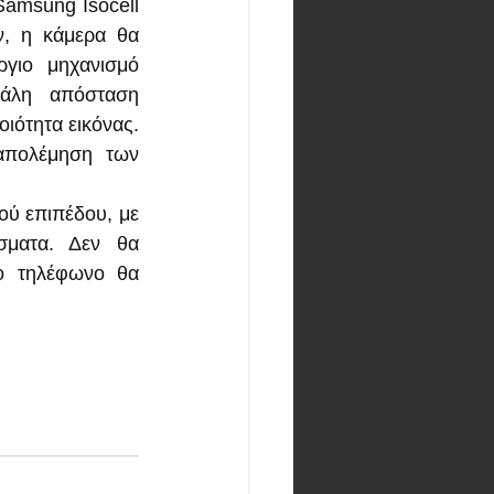
amsung Isocell 
ν, η κάμερα θα 
γιο μηχανισμό 
άλη απόσταση 
ιότητα εικόνας. 
απολέμηση των 
ύ επιπέδου, με 
σματα. Δεν θα 
ο τηλέφωνο θα 