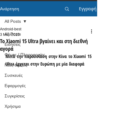
Εγγραφή
Ανάρτηση
All Posts
Android-best
All Posts
3 Μαρ 2025
Το Xiaomi 15 Ultra βγαίνει και στη διεθνή
Ειδήσεις
αγορά
Φήμες / Πληροφορίες
Μετά την παρουσίαση στην Κίνα το Xiaomi 15 
Ultra έρχεται στην Ευρώπη με μία διαφορά
Νέες αφίξεις
Συσκευές
Εφαρμογές
Συγκρίσεις
Χρήσιμα