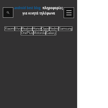
android best blog
πληροφορίες
για κινητά τηλέφωνα
Xiaomi
Vivo
Realme
Honor
Oppo
Redmi
Samsung
OnePlus
Motorola
Galaxy