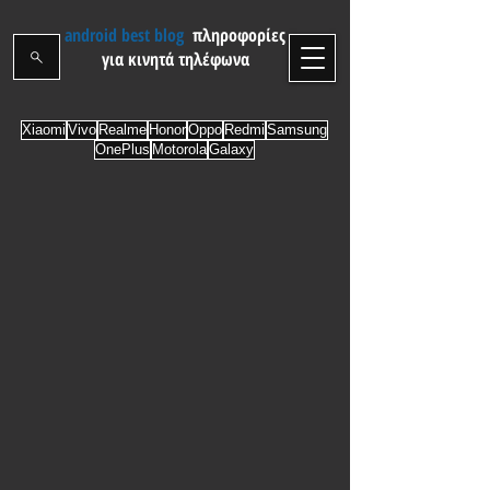
android best blog
πληροφορίες
για κινητά τηλέφωνα
Xiaomi
Vivo
Realme
Honor
Oppo
Redmi
Samsung
OnePlus
Motorola
Galaxy