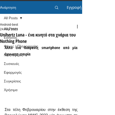
Εγγραφή
Ανάρτηση
All Posts
Android-best
All Posts
24 Απρ 2023
Unihertz Luna - ένα κινητό στα χνάρια του
Ειδήσεις
Nothing Phone
Φήμες / Πληροφορίες
Άλλο ένα διαφανές smartphone από μία 
άγνωστη εταιρία
Νέες αφίξεις
Συσκευές
Εφαρμογές
Συγκρίσεις
Χρήσιμα
Στα τέλη Φεβρουαρίου στην έκθεση της 