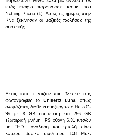
Βαρκελώνης MWC 2023 μία άγνωστη σε 
εμάς εταιρία παρουσίασε "κόπια" του 
Nothing Phone (1). Αυτές τις ημέρες στην 
Κίνα ξεκίνησαν οι μαζικές πωλήσεις της 
συσκευής.
Εκτός από το ντιζάιν που βλέπετε στις 
φωτογραφίες το 
Unihertz Luna
, όπως 
ονομάζεται, διαθέτει επεξεργαστή Helio G-
99 με 8 GB εσωτερική και 256 GB 
εξωτερική μνήμη, IPS οθόνη 6,81 ιντσών 
με FHD+ ανάλυση και τριπλή πίσω 
κάμερα βασικό αισθητήρα 108 Mpx, 