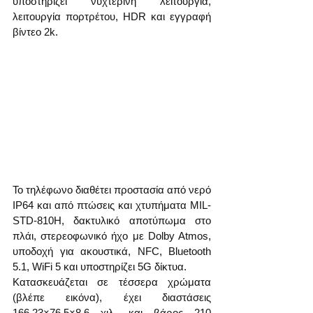
υποστηρίζει νυχτερινή λειτουργία, 
λειτουργία πορτρέτου, HDR και εγγραφή 
βίντεο 2k.
Το τηλέφωνο διαθέτει προστασία από νερό 
IP64 και από πτώσεις και χτυπήματα MIL-
STD-810H, δακτυλικό αποτύπωμα στο 
πλάι, στερεοφωνικό ήχο με Dolby Atmos, 
υποδοχή για ακουστικά, NFC, Bluetooth 
5.1, WiFi 5 και υποστηρίζει 5G δίκτυα.
Κατασκευάζεται σε τέσσερα χρώματα 
(βλέπε εικόνα), έχει διαστάσεις 
166,23×76,5×8,6 χιλ. και βάρος 210 