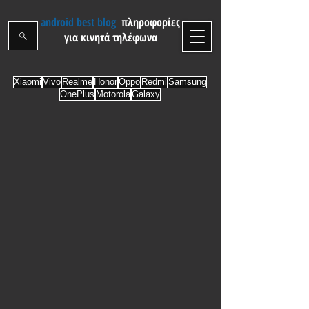
android best blog
πληροφορίες
για κινητά τηλέφωνα
Xiaomi
Vivo
Realme
Honor
Oppo
Redmi
Samsung
OnePlus
Motorola
Galaxy