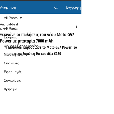
Εγγραφή
Ανάρτηση
All Posts
Android-best
All Posts
6 Νοε 2025
Ξεκινάνε οι πωλήσεις του νέου Moto G57
Ειδήσεις
Power με μπαταρία 7000 mAh
Φήμες / Πληροφορίες
Η Motorola παρουσίασε το Moto G57 Power, το 
οποίο στην Ευρώπη θα κοστίζει €250
Νέες αφίξεις
Συσκευές
Εφαρμογές
Συγκρίσεις
Χρήσιμα