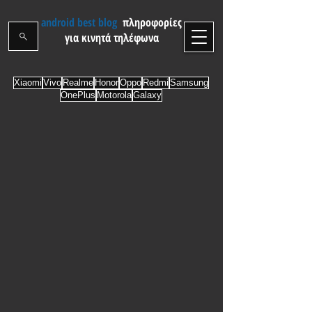
android best blog
πληροφορίες
για κινητά τηλέφωνα
Xiaomi
Vivo
Realme
Honor
Oppo
Redmi
Samsung
OnePlus
Motorola
Galaxy