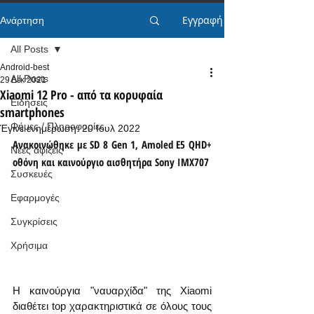
Εγγραφή
Ανάρτηση
All Posts
Android-best
All Posts
29 Δεκ 2021
Xiaomi 12 Pro - από τα κορυφαία
Ειδήσεις
smartphones
Φήμες / Πληροφορίες
Έγινε ενημέρωση:
20 Ιουλ 2022
Ανακοινώθηκε με SD 8 Gen 1, Amoled E5 QHD+ 
Νέες αφίξεις
οθόνη και καινούργιο αισθητήρα Sony IMX707
Συσκευές
Εφαρμογές
Συγκρίσεις
Χρήσιμα
Η καινούργια "ναυαρχίδα" της Xiaomi 
διαθέτει top χαρακτηριστικά σε όλους τους 