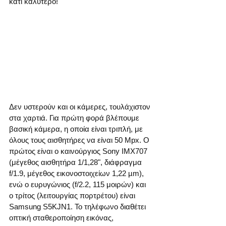
κάτι καλύτερο!
Δεν υστερούν και οι κάμερες, τουλάχιστον 
στα χαρτιά. Για πρώτη φορά βλέπουμε 
βασική κάμερα, η οποία είναι τριπλή, με 
όλους τους αισθητήρες να είναι 50 Mpx. Ο 
πρώτος είναι ο καινούργιος Sony IMX707 
(μέγεθος αισθητήρα 1/1,28", διάφραγμα 
f/1.9, μέγεθος εικονοστοιχείων 1,22 µm), 
ενώ ο ευρυγώνιος (f/2.2, 115 μοιρών) και 
ο τρίτος (λειτουργίας πορτρέτου) είναι 
Samsung S5KJN1. Το τηλέφωνο διαθέτει 
οπτική σταθεροποίηση εικόνας, 