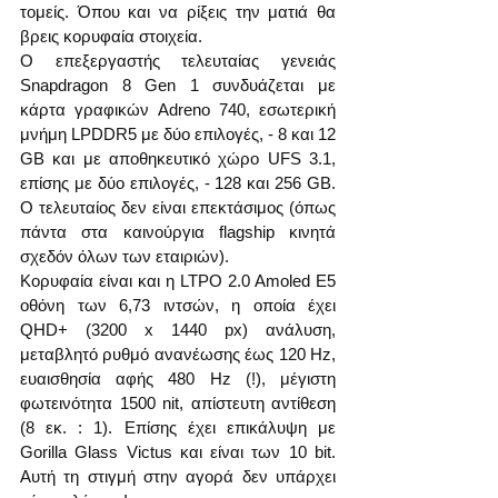
τομείς. Όπου και να ρίξεις την ματιά θα 
βρεις κορυφαία στοιχεία. 
Ο επεξεργαστής τελευταίας γενειάς 
Snapdragon 8 Gen 1 συνδυάζεται με 
κάρτα γραφικών Adreno 740, εσωτερική 
μνήμη LPDDR5 με δύο επιλογές, - 8 και 12 
GB και με αποθηκευτικό χώρο UFS 3.1, 
επίσης με δύο επιλογές, - 128 και 256 GB. 
Ο τελευταίος δεν είναι επεκτάσιμος (όπως 
πάντα στα καινούργια flagship κινητά 
σχεδόν όλων των εταιριών).
Κορυφαία είναι και η LTPO 2.0 Amoled E5 
οθόνη των 6,73 ιντσών, η οποία έχει 
QHD+ (3200 x 1440 px) ανάλυση, 
μεταβλητό ρυθμό ανανέωσης έως 120 Hz, 
ευαισθησία αφής 480 Hz (!), μέγιστη 
φωτεινότητα 1500 nit, απίστευτη αντίθεση 
(8 εκ. : 1). Επίσης έχει επικάλυψη με 
Gorilla Glass Victus και είναι των 10 bit. 
Αυτή τη στιγμή στην αγορά δεν υπάρχει 