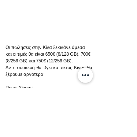
Οι πωλήσεις στην Κίνα ξεκινάνε άμεσα 
και οι τιμές θα είναι 650€ (8/128 GB), 700€ 
(8/256 GB) και 750€ (12/256 GB).
Αν η συσκευή θα βγει και εκτός Κίνας θα 
ξέρουμε αργότερα.
Πηγή: Xiaomi
Ετικέτες:
Xiaomi
Camera Phones
Ειδήσεις
Νέες αφίξεις
Συσκευές