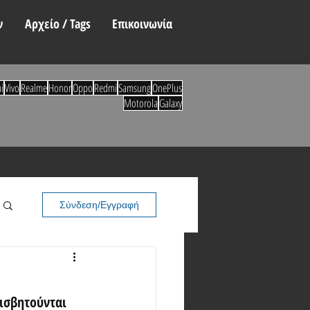
ν
Αρχείο / Tags
Επικοινωνία
i
Vivo
Realme
Honor
Oppo
Redmi
Samsung
OnePlus
Motorola
Galaxy
Σύνδεση/Εγγραφή
φισβητούνται