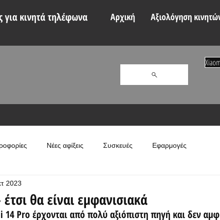
 για κινητά τηλέφωνα
Αρχική
Αξιολόγηση κινητώ
Xiaom
ροφορίες
Νέες αφίξεις
Συσκευές
Εφαρμογές
κτ 2023
- έτσι θα είναι εμφανισιακά
mi 14 Pro έρχονται από πολύ αξιόπιστη πηγή και δεν αμ