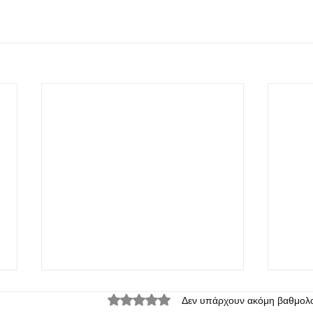
Βαθμολογήθηκε με 0 από 5 αστέρια.
Δεν υπάρχουν ακόμη βαθμολο