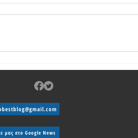
Το Xiaomi 14 Pro θα έχει γρήγορη
Τι πε
φόρτιση 120W
του X
obestblog@gmail.com
τε μας στο Google News