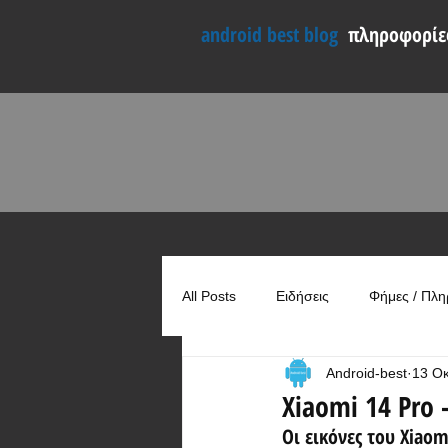
android best blog
πληροφορίες
All Posts
Ειδήσεις
Φήμες / Πλη
Android-best
13 Ο
Συγκρίσεις
Χρήσιμα
Xiaomi 14 Pro 
Οι εικόνες του Xiao