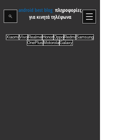
android best blog
πληροφορίες
για κινητά τηλέφωνα
Xiaomi
Vivo
Realme
Honor
Oppo
Redmi
Samsung
OnePlus
Motorola
Galaxy