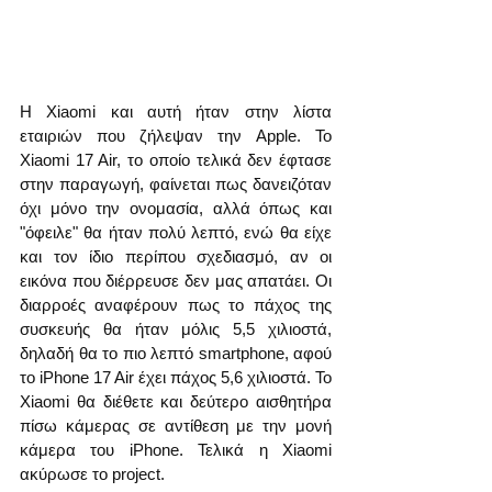
Η Xiaomi και αυτή ήταν στην λίστα 
εταιριών που ζήλεψαν την Apple. Το 
Xiaomi 17 Air, το οποίο τελικά δεν έφτασε 
στην παραγωγή, φαίνεται πως δανειζόταν 
όχι μόνο την ονομασία, αλλά όπως και 
"όφειλε" θα ήταν πολύ λεπτό, ενώ θα είχε 
και τον ίδιο περίπου σχεδιασμό, αν οι 
εικόνα που διέρρευσε δεν μας απατάει. Οι 
διαρροές αναφέρουν πως το πάχος της 
συσκευής θα ήταν μόλις 5,5 χιλιοστά, 
δηλαδή θα το πιο λεπτό smartphone, αφού 
το iPhone 17 Air έχει πάχος 5,6 χιλιοστά. Το 
Xiaomi θα διέθετε και δεύτερο αισθητήρα 
πίσω κάμερας σε αντίθεση με την μονή 
κάμερα του iPhone. Τελικά η Xiaomi 
ακύρωσε το project.