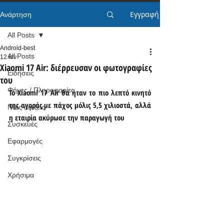
Εγγραφή
Ανάρτηση
All Posts
Android-best
All Posts
12 Ιαν
Xiaomi 17 Air: διέρρευσαν οι φωτογραφίες
Ειδήσεις
του
Φήμες / Πληροφορίες
Το Xiaomi 17 Air θα ήταν το πιο λεπτό κινητό 
της αγοράς με πάχος μόλις 5,5 χιλιοστά, αλλά 
Νέες αφίξεις
η εταιρία ακύρωσε την παραγωγή του
Συσκευές
Εφαρμογές
Συγκρίσεις
Χρήσιμα