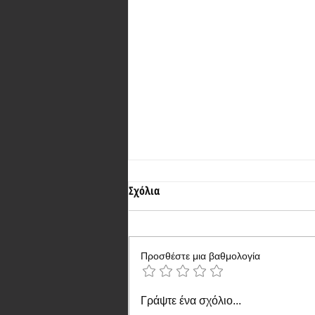
Σχόλια
Προσθέστε μια βαθμολογία
Η Xiaomi παρουσίασε το Redmi
Γράψτε ένα σχόλιο...