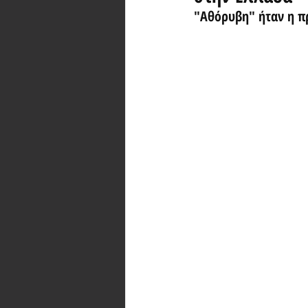
"Αθόρυβη" ήταν η πρ