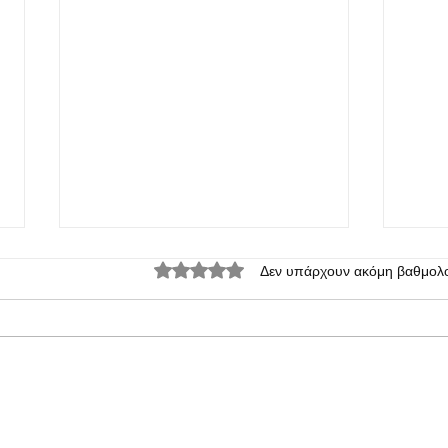
Βαθμολογήθηκε με 0 από 5 αστέρια.
Δεν υπάρχουν ακόμη βαθμολο
Η Xiaomi παρουσίασε το Redmi
Στις 