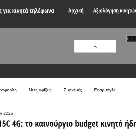
 για κινητά τηλέφωνα
Αρχική
Αξιολόγηση κινητώ
Xiaom
ροφορίες
Νέες αφίξεις
Συσκευές
Εφαρμογές
γ 2025
15C 4G: το καινούργιο budget κινητό ήδ