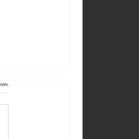
γίες
31 Αυγούστου η Xiaomi θα