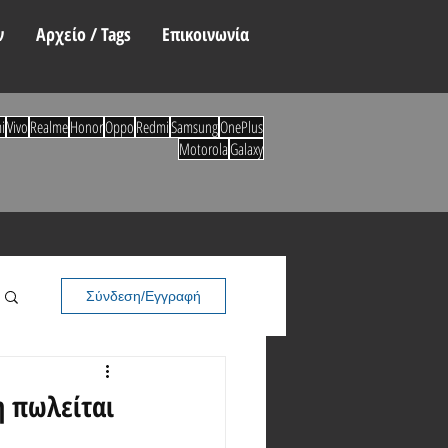
ν
Αρχείο / Tags
Επικοινωνία
i
Vivo
Realme
Honor
Oppo
Redmi
Samsung
OnePlus
Motorola
Galaxy
Σύνδεση/Εγγραφή
η πωλείται