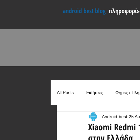
android best blog
πληροφορίες
All Posts
Ειδήσεις
Φήμες / Πλη
Android-best
25 Αυ
Συγκρίσεις
Χρήσιμα
Xiaomi Redmi 
στην Ελλάδα