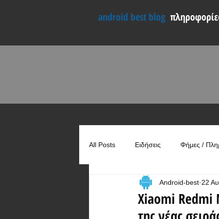
android best blog
πληροφορίες
All Posts
Ειδήσεις
Φήμες / Πλη
Android-best
22 Αυ
Συγκρίσεις
Χρήσιμα
Xiaomi Redmi 
της νέας σειρά