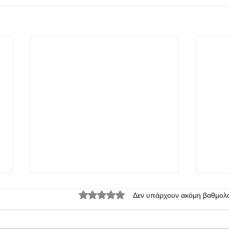
Βαθμολογήθηκε με 0 από 5 αστέρια.
Δεν υπάρχουν ακόμη βαθμολο