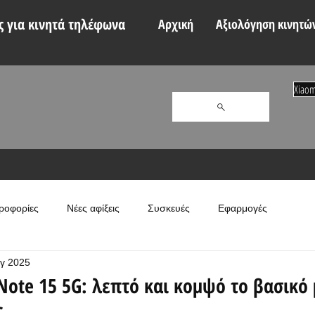
 για κινητά τηλέφωνα
Αρχική
Αξιολόγηση κινητώ
Xiaom
ροφορίες
Νέες αφίξεις
Συσκευές
Εφαρμογές
γ 2025
Note 15 5G: λεπτό και κομψό το βασικό
ς