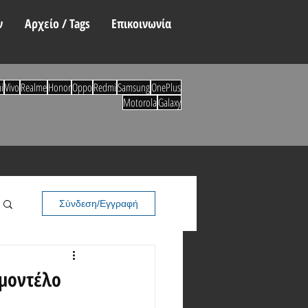
ν
Αρχείο / Tags
Επικοινωνία
i
Vivo
Realme
Honor
Oppo
Redmi
Samsung
OnePlus
Motorola
Galaxy
Σύνδεση/Εγγραφή
 μοντέλο