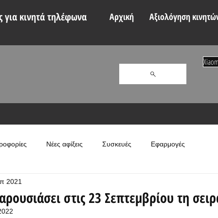
 για κινητά τηλέφωνα
Αρχική
Αξιολόγηση κινητώ
Xiaom
ροφορίες
Νέες αφίξεις
Συσκευές
Εφαρμογές
επ 2021
αρουσιάσει στις 23 Σεπτεμβρίου τη σειρ
2022