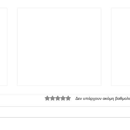
Βαθμολογήθηκε με 0 από 5 αστέρια.
Δεν υπάρχουν ακόμη βαθμολο