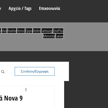
ν
Αρχείο / Tags
Επικοινωνία
i
Vivo
Realme
Honor
Oppo
Redmi
Samsung
OnePlus
Motorola
Galaxy
Σύνδεση/Εγγραφή
ά Nova 9