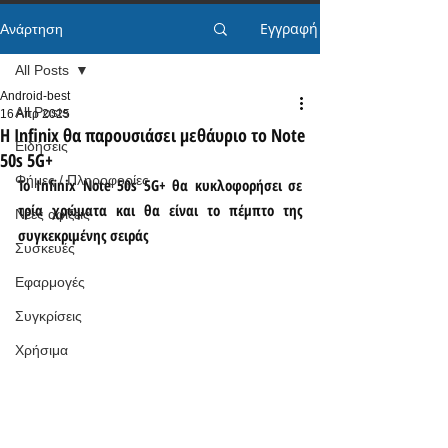
Εγγραφή
Ανάρτηση
All Posts
Android-best
All Posts
16 Απρ 2025
Η Infinix θα παρουσιάσει μεθάυριο το Note
Ειδήσεις
50s 5G+
Φήμες / Πληροφορίες
Το Infinix Note 50s 5G+ θα κυκλοφορήσει σε 
τρία χρώματα και θα είναι το πέμπτο της 
Νέες αφίξεις
συγκεκριμένης σειράς
Συσκευές
Εφαρμογές
Συγκρίσεις
Χρήσιμα