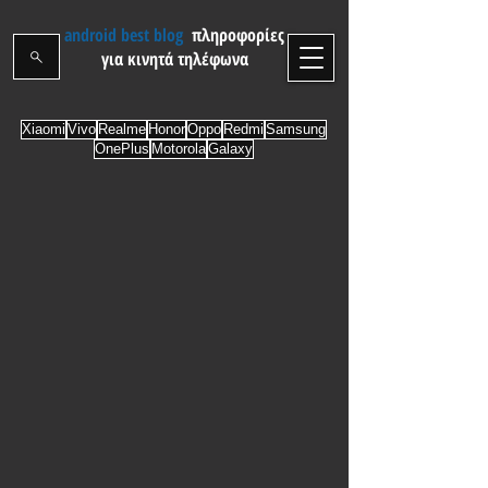
android best blog
πληροφορίες
για κινητά τηλέφωνα
Xiaomi
Vivo
Realme
Honor
Oppo
Redmi
Samsung
OnePlus
Motorola
Galaxy