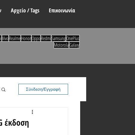
ν
Αρχείο / Tags
Επικοινωνία
i
Vivo
Realme
Honor
Oppo
Redmi
Samsung
OnePlus
Motorola
Galaxy
Σύνδεση/Εγγραφή
G έκδοση