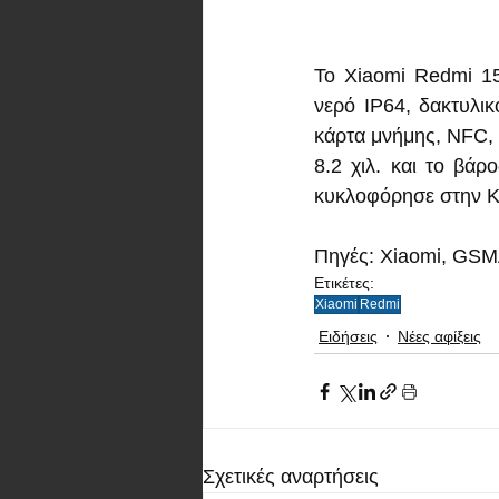
Το Xiaomi Redmi 1
νερό IP64, δακτυλι
κάρτα μνήμης, NFC, B
8.2 χιλ. και το βά
κυκλοφόρησε στην Κί
Πηγές: Xiaomi, GS
Ετικέτες:
Xiaomi
Redmi
Ειδήσεις
Νέες αφίξεις
Σχετικές αναρτήσεις