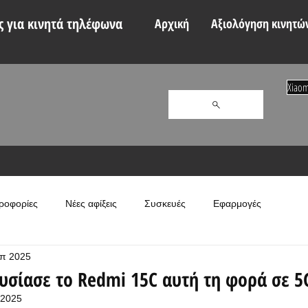
 για κινητά τηλέφωνα
Αρχική
Αξιολόγηση κινητώ
Xiaom
ροφορίες
Νέες αφίξεις
Συσκευές
Εφαρμογές
επ 2025
υσίασε το Redmi 15C αυτή τη φορά σε 5
 2025