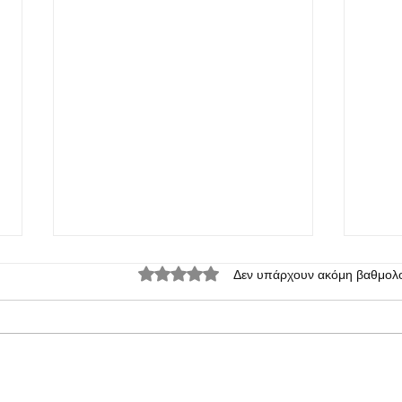
Βαθμολογήθηκε με 0 από 5 αστέρια.
Δεν υπάρχουν ακόμη βαθμολο