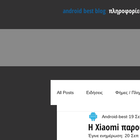
android best blog
πληροφορίες
All Posts
Ειδήσεις
Φήμες / Πλη
Android-best
19 Σ
Συγκρίσεις
Χρήσιμα
Η Xiaomi παρο
Έγινε ενημέρωση:
20 Σεπ