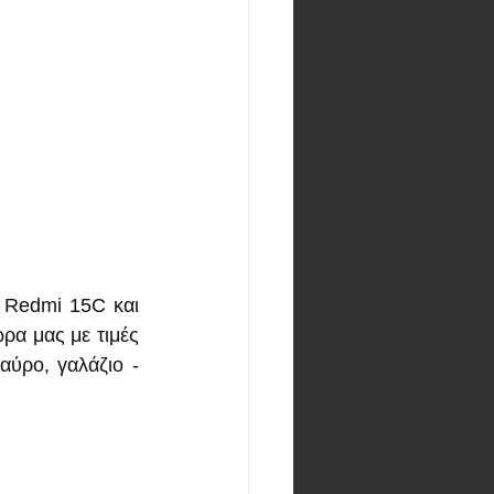
Redmi 15C και 
α μας με τιμές 
ύρο, γαλάζιο - 