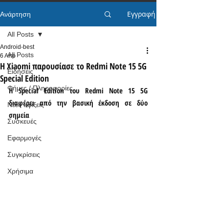
Εγγραφή
Ανάρτηση
All Posts
Android-best
All Posts
6 Απρ
H Xiaomi παρουσίασε το Redmi Note 15 5G
Ειδήσεις
Special Edition
Φήμες / Πληροφορίες
Η Special Edition του Redmi Note 15 5G 
διαφέρει από την βασική έκδοση σε δύο 
Νέες αφίξεις
σημεία
Συσκευές
Εφαρμογές
Συγκρίσεις
Χρήσιμα