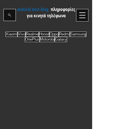
android best blog
πληροφορίες
για κινητά τηλέφωνα
Xiaomi
Vivo
Realme
Honor
Oppo
Redmi
Samsung
OnePlus
Motorola
Galaxy