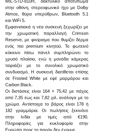
MIL-STD-810H, δακτυλικό αποτύπωμα 
στην οθόνη, στερεοφωνικό ήχο με Dolby 
Atmos, θύρα υπερύθρων, Bluetooth 5.1 
και WiFi 5.
Εμφανισιακά η νέα συσκευή ξεχωρίζει με 
την χρωματική παραλλαγή Crimson 
Reserve, με φινίρισμα που θυμίζει δέρμα 
ενός πιο premium κινητού. Το φωτεινό 
κόκκινο πίσω πάνελ συμπληρώνει το 
χρυσό πλαίσιο, ενώ η μονάδα κάμερας 
ταιριάζει με το συνολικό χρωματικό 
συνδυασμό. Η συσκευή διατίθεται επίσης 
σε Frosted White με εφέ μαρμάρου και 
Carbon Black.
Οι διστάσεις είναι 164 × 75,42 με πάχος 
από 7,35 έως και 7,82 χιλ. ανάλογα με το 
χρώμα. Αντίστοιχα το βάρος είναι 178 ή 
182 γραμμάρια. Οι πωλήσεις ξεκινάνε 
στην Ινδία με τιμές από €190. 
Πληροφορίες για κυκλοφορία στην 
Ευρώπη προς το παρόν δεν έχουμε.