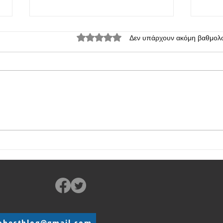
Βαθμολογήθηκε με 0 από 5 αστέρια.
Δεν υπάρχουν ακόμη βαθμολο
Κυκλοφόρησε το OPPO A6s με
Κυκλ
μπαταρία 7000 mAh
μπατ
obestblog@gmail.com