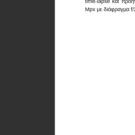
time-lapse και προη
Mpx με διάφραγμα f/