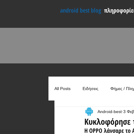
android best blog
πληροφορίες
All Posts
Ειδήσεις
Φήμες / Πλη
Android-best
3 Φε
Συγκρίσεις
Χρήσιμα
Κυκλοφόρησε τ
Η OPPO λάνσαρε το A