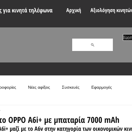
 για κινητά τηλέφωνα
Αρχική
Αξιολόγηση κινητώ
Xiaom
ροφορίες
Νέες αφίξεις
Συσκευές
Εφαρμογές
β
ο OPPO A6i+ με μπαταρία 7000 mAh
6i+ μαζί με το A6v στην κατηγορία των οικονομικών κι