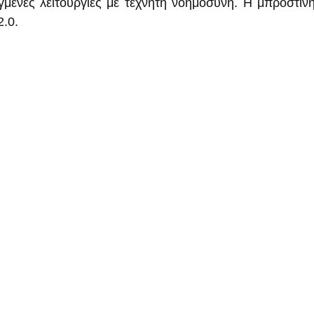
γμένες λειτουργίες με τεχνητή νοημοσύνη. Η μπροστινή 
2.0.