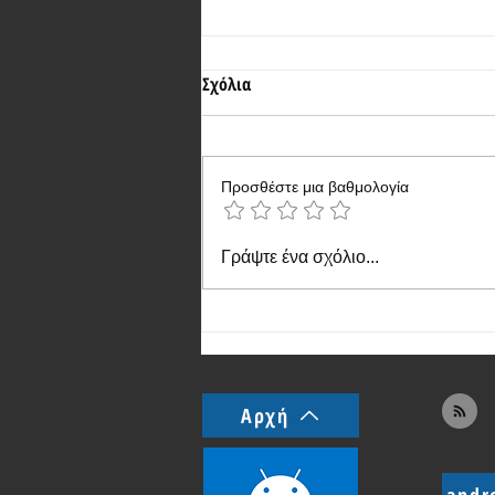
Σχόλια
Προσθέστε μια βαθμολογία
Η OPPO παρουσίασε το προσιτό
Γράψτε ένα σχόλιο...
A6v με μπαταρία 6500 mAh
Αρχή
andr