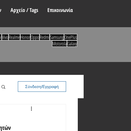
ν
Αρχείο / Tags
Επικοινωνία
i
Vivo
Realme
Honor
Oppo
Redmi
Samsung
OnePlus
Motorola
Galaxy
Σύνδεση/Εγγραφή
νητών