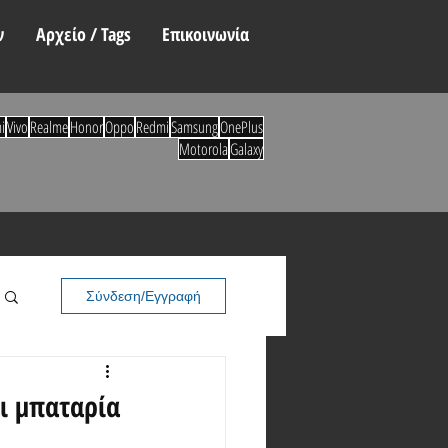
ν
Αρχείο / Tags
Επικοινωνία
i
Vivo
Realme
Honor
Oppo
Redmi
Samsung
OnePlus
Motorola
Galaxy
Σύνδεση/Εγγραφή
ι μπαταρία