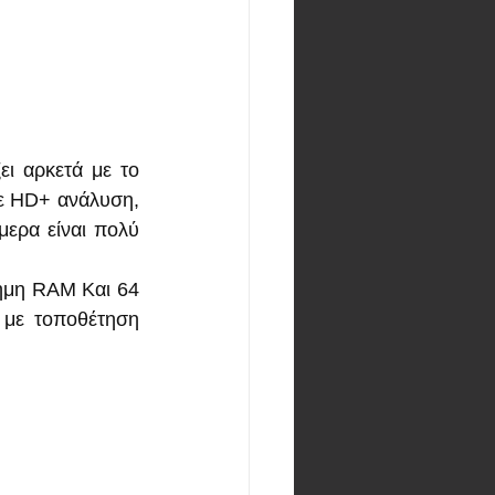
Το οικονομικό Realme Note 60x έκανε πρεμιέρα σήμερα. Η συσκευή μοιάζει αρκετά με το 
με HD+ ανάλυση, 
ερα είναι πολύ 
ήμη RAM Και 64 
με τοποθέτηση 