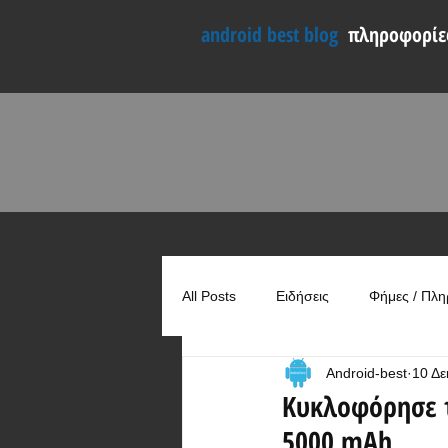
android best blog
πληροφορίες
All Posts
Ειδήσεις
Φήμες / Πλη
Android-best
10 Δε
Συγκρίσεις
Χρήσιμα
Κυκλοφόρησε τ
5000 mAh