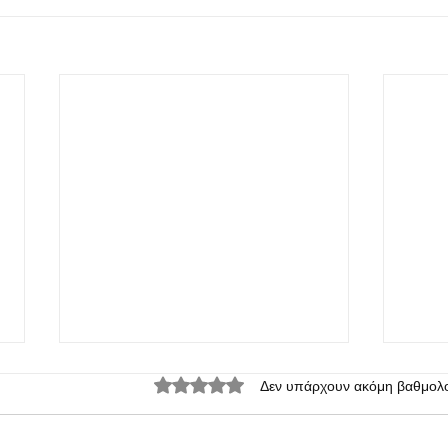
Βαθμολογήθηκε με 0 από 5 αστέρια.
Δεν υπάρχουν ακόμη βαθμολο