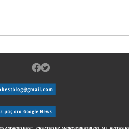
Ξεκίνησαν οι πωλήσεις του
Realm
Realme Note 60
οικον
obestblog@gmail.com
τε μας στο Google News
025 ANDROID-BEST, CREATED BY
ANDROIDBESTBLOG, ALL RIGTHS 