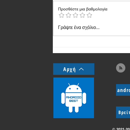
Προσθέστε μια βαθμολογία
Realme Note 60: πλέον
Γράψτε ένα σχόλιο...
κυκλοφορεί και επίσημα
Αρχή
andr
Βρεί
© 2021-2