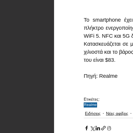
Το smartphone έχε
πλήκτρο ενεργοποίησ
WiFi 5. NFC και 5G δ
Κατασκευάζεται σε μ
χιλιοστά και το βάρο
του είναι $83.
Πηγή: Realme  
Ετικέτες:
Realme
Ειδήσεις
Νέες αφίξεις