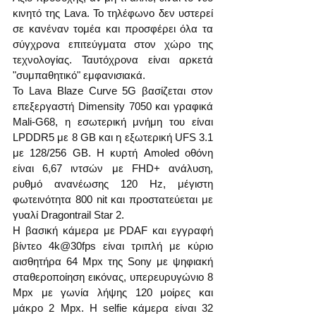
κινητό της Lava. Το τηλέφωνο δεν υστερεί 
σε κανέναν τομέα και προσφέρει όλα τα 
σύγχρονα επιτεύγματα στον χώρο της 
τεχνολογίας. Ταυτόχρονα είναι αρκετά 
"συμπαθητικό" εμφανισιακά. 
Το Lava Blaze Curve 5G βασίζεται στον 
επεξεργαστή Dimensity 7050 και γραφικά 
Mali-G68, η εσωτερική μνήμη του είναι 
LPDDR5 με 8 GB και η εξωτερική UFS 3.1 
με 128/256 GB. Η κυρτή Amoled οθόνη 
είναι 6,67 ιντσών με FHD+ ανάλυση, 
ρυθμό ανανέωσης 120 Hz, μέγιστη 
φωτεινότητα 800 nit και προστατεύεται με 
γυαλί Dragontrail Star 2.
Η βασική κάμερα με PDAF και εγγραφή 
βίντεο 4k@30fps είναι τριπλή με κύριο 
αισθητήρα 64 Mpx της Sony με ψηφιακή 
σταθεροποίηση εικόνας, υπερευρυγώνιο 8 
Mpx με γωνία λήψης 120 μοίρες και 
μάκρο 2 Mpx. Η selfie κάμερα είναι 32 