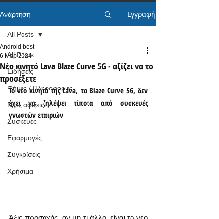
Εγγραφή
Ανάρτηση
All Posts
Android-best
All Posts
6 Μαρ 2024
Νέο κινητό Lava Blaze Curve 5G - αξίζει να το
Ειδήσεις
προσέξετε
Φήμες / Πληροφορίες
Το νέο κινητό της Lava, το Blaze Curve 5G, δεν 
έχει να ζηλέψει τίποτα από συσκευές 
Νέες αφίξεις
γνωστών εταιριών
Συσκευές
Εφαρμογές
Συγκρίσεις
Χρήσιμα
Άξιο προσοχής, αν μη τι άλλο, είναι το νέο 