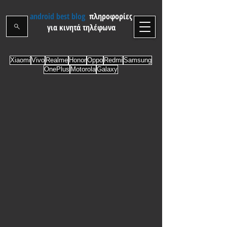
android best blog
πληροφορίες
για κινητά τηλέφωνα
Xiaomi
Vivo
Realme
Honor
Oppo
Redmi
Samsung
OnePlus
Motorola
Galaxy