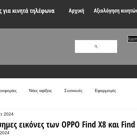
 για κινητά τηλέφωνα
Αρχική
Αξιολόγηση κινητώ
Xiaom
ροφορίες
Νέες αφίξεις
Συσκευές
Εφαρμογές
κτ 2024
ημες εικόνες των OPPO Find X8 και Find
 2024