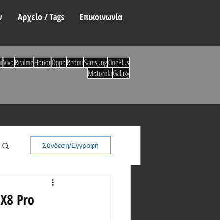
ν
Αρχείο / Tags
Επικοινωνία
i
Vivo
Realme
Honor
Oppo
Redmi
Samsung
OnePlus
Motorola
Galaxy
Σύνδεση/Εγγραφή
 X8 Pro