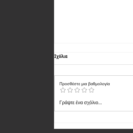
Σχόλια
Προσθέστε μια βαθμολογία
OPPO Find X8: οι επιβεβαιωμένες
Γράψτε ένα σχόλιο...
προδιαγραφές της συσκευής