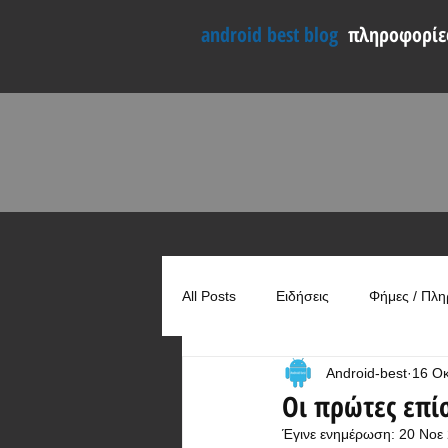
android best blog
πληροφορίες
All Posts
Ειδήσεις
Φήμες / Πλη
Android-best
16 Ο
Συγκρίσεις
Χρήσιμα
Οι πρώτες επίσ
Έγινε ενημέρωση:
20 Νοε