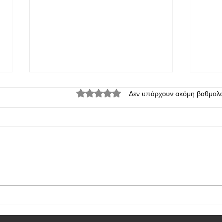
Βαθμολογήθηκε με 0 από 5 αστέρια.
Δεν υπάρχουν ακόμη βαθμολο
Το OPPO Find X8 θα αποκτήσει
Φήμες
Quick Button για την κάμερα
Pro θ
Οκτώ