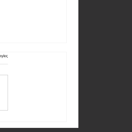
γίες
: τα OPPO Find X8 και X8
α κάνουν πρεμιέρα τον
βριο