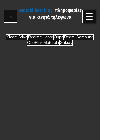
android best blog
πληροφορίες
για κινητά τηλέφωνα
Xiaomi
Vivo
Realme
Honor
Oppo
Redmi
Samsung
OnePlus
Motorola
Galaxy