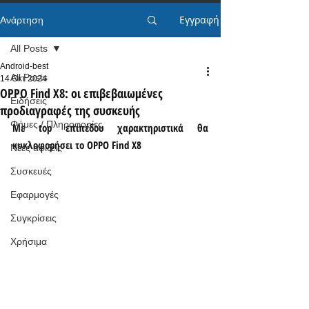
Εγγραφή
Ανάρτηση
All Posts
Android-best
All Posts
14 Οκτ 2024
OPPO Find X8: οι επιβεβαιωμένες
Ειδήσεις
προδιαγραφές της συσκευής
Φήμες / Πληροφορίες
Με top επιπέδου χαρακτηριστικά θα 
κυκλοφορήσει το OPPO Find X8
Νέες αφίξεις
Συσκευές
Εφαρμογές
Συγκρίσεις
Χρήσιμα