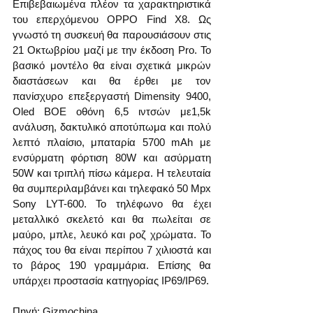
Επιβεβαιωμένα πλέον τα χαρακτηριστικά 
του επερχόμενου OPPO Find X8. Ως 
γνωστό τη συσκευή θα παρουσιάσουν στις 
21 Οκτωβρίου μαζί με την έκδοση Pro. Το 
βασικό μοντέλο θα είναι σχετικά μικρών 
διαστάσεων και θα έρθει με τον 
πανίσχυρο επεξεργαστή Dimensity 9400, 
Oled BOE οθόνη 6,5 ιντσών με1,5k 
ανάλυση, δακτυλικό αποτύπωμα και πολύ 
λεπτό πλαίσιο, μπαταρία 5700 mAh με 
ενσύρματη φόρτιση 80W και ασύρματη 
50W και τριπλή πίσω κάμερα. Η τελευταία 
θα συμπεριλαμβάνει και τηλεφακό 50 Mpx 
Sony LYT-600. Το τηλέφωνο θα έχει 
μεταλλικό σκελετό και θα πωλείται σε 
μαύρο, μπλε, λευκό και ροζ χρώματα. Το 
πάχος του θα είναι περίπου 7 χιλιοστά και 
το βάρος 190 γραμμάρια. Επίσης θα 
υπάρχει προστασία κατηγορίας IP69/IP69.
Πηγή: Gizmochina