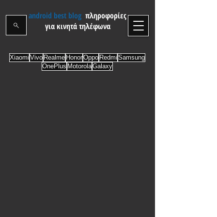
android best blog
πληροφορίες
για κινητά τηλέφωνα
Xiaomi
Vivo
Realme
Honor
Oppo
Redmi
Samsung
OnePlus
Motorola
Galaxy