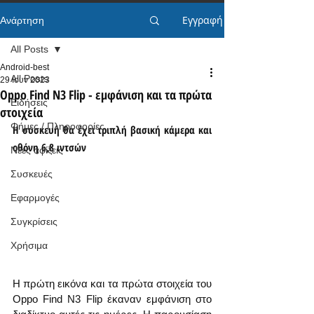
Εγγραφή
Ανάρτηση
All Posts
Android-best
All Posts
29 Ιουν 2023
Oppo Find N3 Flip - εμφάνιση και τα πρώτα
Ειδήσεις
στοιχεία
Φήμες / Πληροφορίες
Η συσκευή θα έχει τριπλή βασική κάμερα και 
οθόνη 6,8 ιντσών
Νέες αφίξεις
Συσκευές
Εφαρμογές
Συγκρίσεις
Χρήσιμα
Η πρώτη εικόνα και τα πρώτα στοιχεία του 
Oppo Find N3 Flip έκαναν εμφάνιση στο 