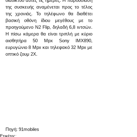
διαδίκτυο αυτές τις ημέρες. Η παρουσίαση 
της συσκευής αναμένεται προς το τέλος 
της χρονιάς. Το τηλέφωνο θα διαθέτει 
βασική οθόνη ίδιου μεγέθους με το 
προηγούμενο N2 Flip, δηλαδή 6,8 ιντσών. 
Η πίσω κάμερα θα είναι τριπλή με κύριο 
αισθητήρα 50 Mpx Sony IMX890, 
ευρυγώνιο 8 Mpx και τηλεφακό 32 Mpx με 
οπτικό ζουμ 2X.
Πηγή: 91mobiles  
Ετικέτες: