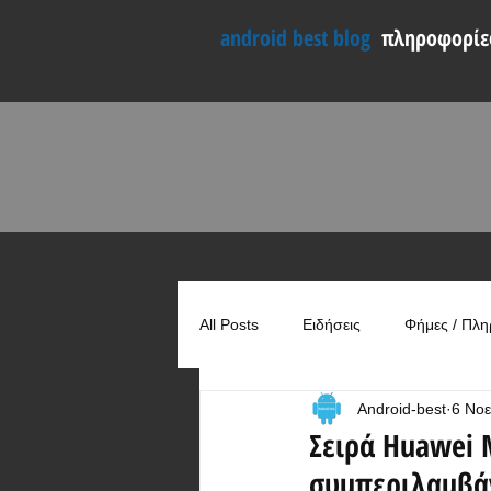
android best blog
πληροφορίες
All Posts
Ειδήσεις
Φήμες / Πλη
Android-best
6 Νοε
Συγκρίσεις
Χρήσιμα
Σειρά Huawei 
συμπεριλαμβά