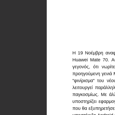
Η 19 Νοέμβρη αναφέ
Huawei Mate 70. Αυ
γεγονός, ότι νωρί
προηγούμενη γενιά M
"φινίρισμα" του νέ
λειτουργεί παράλλη
παγκοσμίως. Με άλλ
υποστηρίζει εφαρμογ
που θα εξυπηρετήσει 