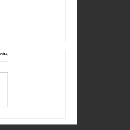
γίες
 Huawei Mate 70: θα είναι
φαία σε όλα