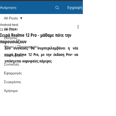
Εγγραφή
Ανάρτηση
All Posts
Android-best
All Posts
11 Ιαν 2024
Σειρά Realme 12 Pro - μάθαμε πότε την
Ειδήσεις
παρουσιάζουν
Φήμες / Πληροφορίες
Δύο συσκευές θα συμπεριλαμβάνει η νέα 
σειρά Realme 12 Pro, με την έκδοση Pro+ να 
Νέες αφίξεις
υπόσχεται κορυφαίες κάμερες
Συσκευές
Εφαρμογές
Συγκρίσεις
Χρήσιμα