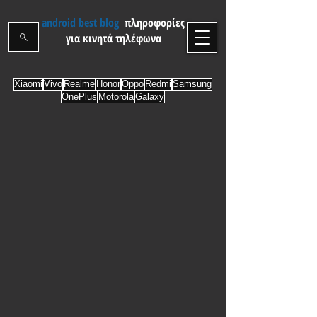
android best blog
πληροφορίες
για κινητά τηλέφωνα
Xiaomi
Vivo
Realme
Honor
Oppo
Redmi
Samsung
OnePlus
Motorola
Galaxy