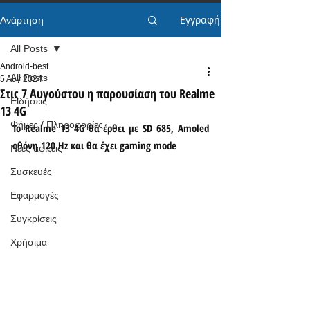
Εγγραφή
Ανάρτηση
All Posts
Android-best
All Posts
5 Αυγ 2024
Στις 7 Αυγούστου η παρουσίαση του Realme
Ειδήσεις
13 4G
Φήμες / Πληροφορίες
Το Realme 13 4G θα έρθει με SD 685, Amoled 
οθόνη 120 Hz και θα έχει gaming mode
Νέες αφίξεις
Συσκευές
Εφαρμογές
Συγκρίσεις
Χρήσιμα