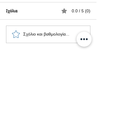
Σχόλια
0.0 / 5 (0)
Πρεμιέρα των Realme 13 Pro
Realme 12 4G: παρ
Σχόλιο και βαθμολογία...
και 13 Pro+
νέας συσκευής