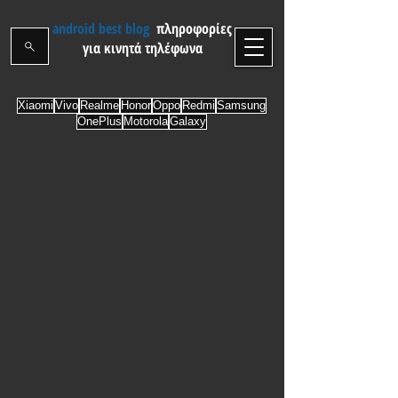
android best blog
πληροφορίες
για κινητά τηλέφωνα
Xiaomi
Vivo
Realme
Honor
Oppo
Redmi
Samsung
OnePlus
Motorola
Galaxy