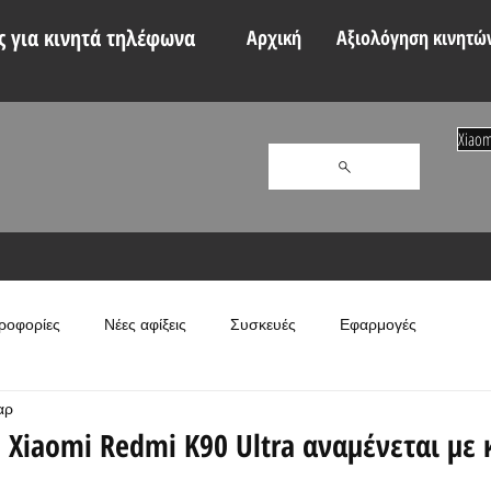
 για κινητά τηλέφωνα
Αρχική
Αξιολόγηση κινητώ
Xiaom
ροφορίες
Νέες αφίξεις
Συσκευές
Εφαρμογές
αρ
 Xiaomi Redmi K90 Ultra αναμένεται με