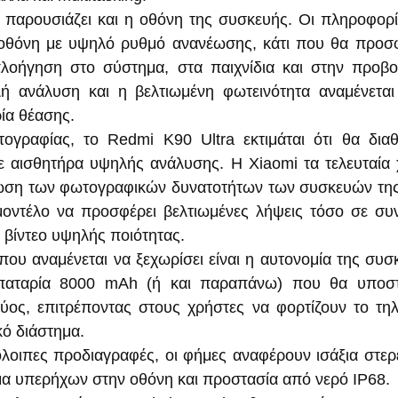
ν παρουσιάζει και η οθόνη της συσκευής. Οι πληροφορί
οθόνη με υψηλό ρυθμό ανανέωσης, κάτι που θα προσφέ
πλοήγηση στο σύστημα, στα παιχνίδια και στην προβο
 ανάλυση και η βελτιωμένη φωτεινότητα αναμένεται 
ρία θέασης.
ογραφίας, το Redmi K90 Ultra εκτιμάται ότι θα διαθ
 αισθητήρα υψηλής ανάλυσης. Η Xiaomi τα τελευταία χ
ίωση των φωτογραφικών δυνατοτήτων των συσκευών της
 μοντέλο να προσφέρει βελτιωμένες λήψεις τόσο σε συ
 βίντεο υψηλής ποιότητας.
που αναμένεται να ξεχωρίσει είναι η αυτονομία της συσκ
παταρία 8000 mAh (ή και παραπάνω) που θα υποστη
ύος, επιτρέποντας στους χρήστες να φορτίζουν το τη
ό διάστημα.
οιπες προδιαγραφές, οι φήμες αναφέρουν ισάξια στερε
α υπερήχων στην οθόνη και προστασία από νερό IP68.