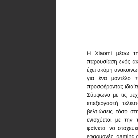
Η Xiaomi μέσω της
παρουσίαση ενός ακ
έχει ακόμη ανακοινωθ
για ένα μοντέλο π
προσφέροντας ιδιαίτ
Σύμφωνα με τις μέχρ
επεξεργαστή τελευ
βελτιώσεις τόσο στ
ενισχύεται με την
φαίνεται να στοχεύε
εφαρμογές, gaming αλ