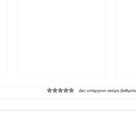
Βαθμολογήθηκε με 0 από 5 αστέρια.
Δεν υπάρχουν ακόμη βαθμολο