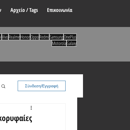
ν
Αρχείο / Tags
Επικοινωνία
i
Vivo
Realme
Honor
Oppo
Redmi
Samsung
OnePlus
Motorola
Galaxy
Σύνδεση/Εγγραφή
 κορυφαίες