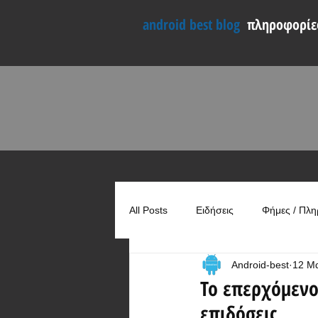
android best blog
πληροφορίες
All Posts
Ειδήσεις
Φήμες / Πλη
Android-best
12 Μ
Συγκρίσεις
Χρήσιμα
Το επερχόμενο
επιδόσεις