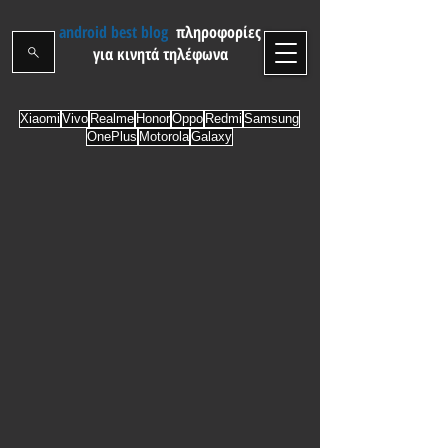
android best blog
πληροφορίες
για κινητά τηλέφωνα
Xiaomi
Vivo
Realme
Honor
Oppo
Redmi
Samsung
OnePlus
Motorola
Galaxy